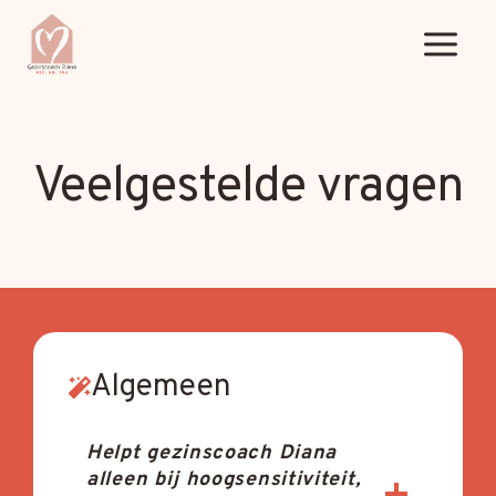
Doorgaan
naar
inhoud
Veelgestelde vragen
Algemeen
Helpt gezinscoach Diana
alleen bij hoogsensitiviteit,